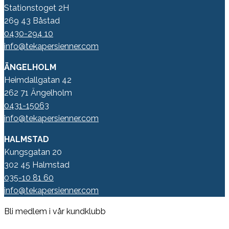
Stationstoget 2H
269 43 Båstad
0430-294 10
info@tekapersienner.com
ÄNGELHOLM
Heimdallgatan 42
262 71 Ängelholm
0431-15063
info@tekapersienner.com
HALMSTAD
Kungsgatan 20
302 45 Halmstad
035-10 81 60
info@tekapersienner.com
Bli medlem i vår kundklubb