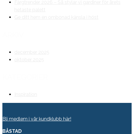
Färgtrender 2026 – Så stylar vi gardiner för årets
hetaste palett
Ge ditt hem en ombonad känsla i höst
ARKIV
december 2025
oktober 2025
KATEGORIER
Inspiration
Bli medlem i vår kundklubb här!
BÅSTAD