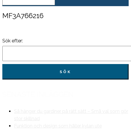
MF3A766216
Sök efter:
SENASTE INLÄGGEN
Så hänger du gardiner på rätt sätt – Små val som gör
stor skillnad
Funktion och design som håller kylan ute