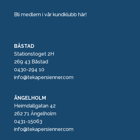
Bli medlem i vår kundklubb här!
BÅSTAD
Stationstoget 2H
269 43 Båstad
0430-294 10
info@tekapersienner.com
ÄNGELHOLM
Heimdallgatan 42
262 71 Ängelholm
0431-15063
info@tekapersienner.com