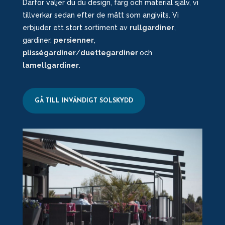
Därför väljer du du design, färg och material själv, vi
tillverkar sedan efter de mått som angivits. Vi
erbjuder ett stort sortiment av
rullgardiner
,
gardiner,
persienner
,
plisségardiner
/
duettegardiner
och
lamellgardiner
.
GÅ TILL INVÄNDIGT SOLSKYDD