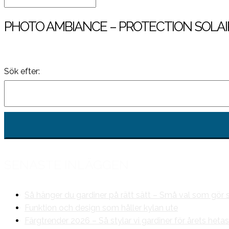
PHOTO AMBIANCE – PROTECTION SOLA
Sök efter:
SENASTE INLÄGGEN
Så hänger du gardiner på rätt sätt – Små val som gör s
Funktion och design som håller kylan ute
Färgtrender 2026 – Så stylar vi gardiner för årets hetas