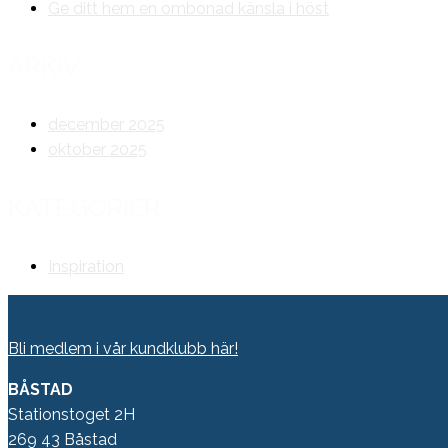
Ge ditt hem en ombonad känsla i höst
ARKIV
december 2025
oktober 2025
KATEGORIER
Inspiration
Bli medlem i vår kundklubb här!
BÅSTAD
Stationstoget 2H
269 43 Båstad