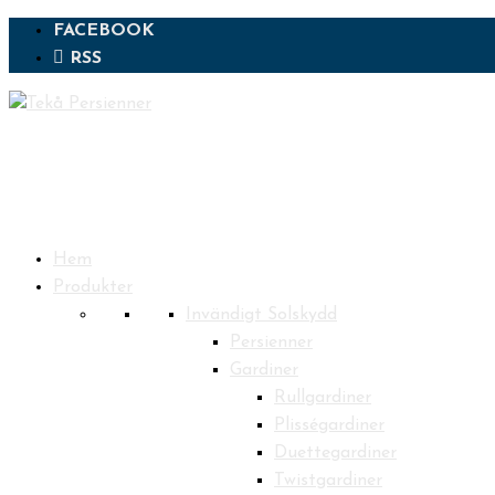
FACEBOOK
RSS
Hem
Produkter
Invändigt Solskydd
Persienner
Gardiner
Rullgardiner
Plisségardiner
Duettegardiner
Twistgardiner