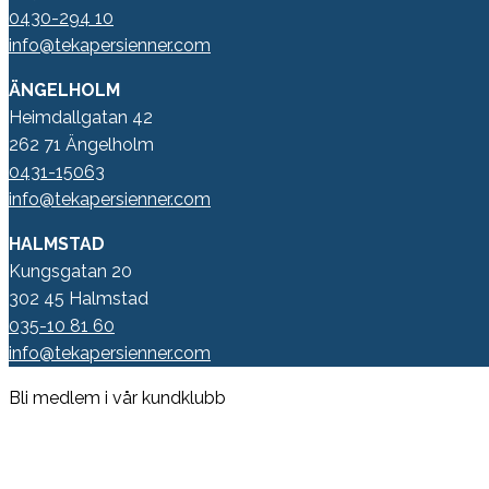
0430-294 10
info@tekapersienner.com
ÄNGELHOLM
Heimdallgatan 42
262 71 Ängelholm
0431-15063
info@tekapersienner.com
HALMSTAD
Kungsgatan 20
302 45 Halmstad
035-10 81 60
info@tekapersienner.com
Bli medlem i vår kundklubb