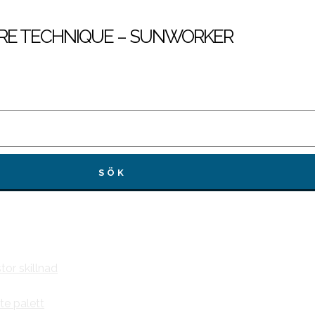
IRE TECHNIQUE – SUNWORKER
tor skillnad
te palett