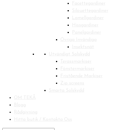
Facettegardiner
Silouettegardiner
Lamellgardiner
Hissgardiner
Panelgardiner
Övriga Invändiga
Insektsnät
Utvändigt Solskydd
Terassmarkiser
Fönstermarkiser
Fristående Markiser
Zip screens
Smarta Solskydd
OM TEKÅ
Blogg
Rådgivning
Hitta butik / Kontakta Oss