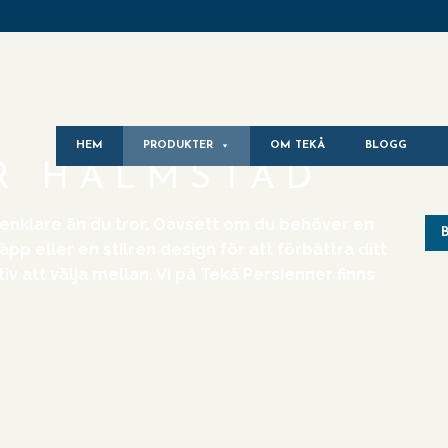
HEM
PRODUKTER
OM TEKÅ
BLOGG
R HALMSTAD
r enklare än du tror. Oavsett om du behöver en
läpp eller en stilren design för att förbättra ditt
v att välja mellan. Vi på Tekå Persienner finns