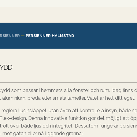
RSIENNER
—
PERSIENNER HALMSTAD
KYDD
lskydd som passar i hemmets alla fönster och rum. Idag finns 
t aluminium, breda eller smala lameller. Valet är helt ditt eget.
t reglera ljusinsläppet, utan även att kontrollera insyn, både 
ioFlex-design. Denna innovativa funktion gör det möjligt att öp
troll över både ljus och integritet. Dessutom fungerar persien
er mot gatan eller närliggande grannar.