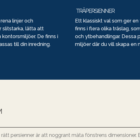
TRÄPERSIENNER
ena linjer och
Ett klassiskt val som ger en
slitstarka, lätta att
finns i flera olika träslag, s
kontorsmiljöer. De finns i
och ytbehandlingar. Dessa pe
ssas till din inredning.
miljöer där du vill skapa en
M
å rätt persienner är att noggrant mäta fönstrens dimensioner.