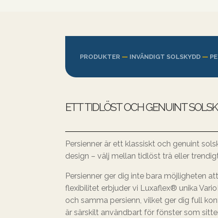
PRODUKTER
—
INVÄNDIGT SOLSKYDD
—
PE
ETT TIDLÖST OCH GENUINT SOLS
Persienner är ett klassiskt och genuint so
design – välj mellan tidlöst trä eller trendig
Persienner ger dig inte bara möjligheten at
flexibilitet erbjuder vi Luxaflex® unika Var
och samma persienn, vilket ger dig full kon
är särskilt användbart för fönster som sitt