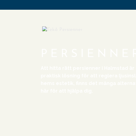
PERSIENNE
Att hitta rätt persienner i Halmstad ä
praktisk lösning för att reglera ljusins
hems estetik, finns det många alternati
här för att hjälpa dig.