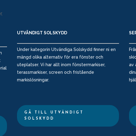
UTVÄNDIGT SOLSKYDD
SE
Under kategorin Utvändiga Solskydd finner ni en
Frå
h
mängd olika alternativ för era fönster och
ski
t
uteplatser. Vi har allt inom fönstermarkiser,
av 
rial
terassmarkiser, screen och fristående
din
markislösningar.
hjä
GÅ TILL UTVÄNDIGT
SOLSKYDD