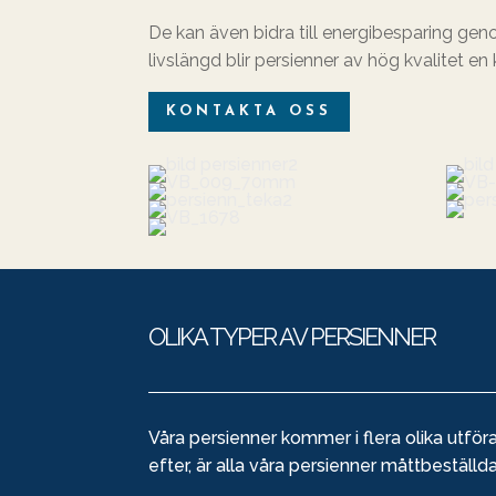
De kan även bidra till energibesparing gen
livslängd blir persienner av hög kvalitet en 
KONTAKTA OSS
OLIKA TYPER AV PERSIENNER
Våra persienner kommer i flera olika utföra
efter, är alla våra persienner måttbeställd