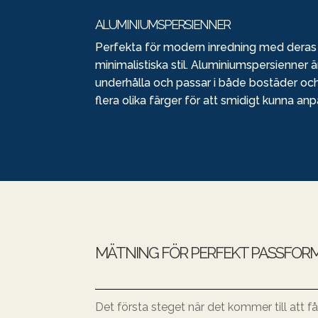
ALUMINIUMSPERSIENNER
Perfekta för modern inredning med deras r
minimalistiska stil. Aluminiumspersienner är 
underhålla och passar i både bostäder och 
flera olika färger för att smidigt kunna anpa
MÄTNING FÖR PERFEKT PASSFOR
Det första steget när det kommer till att f