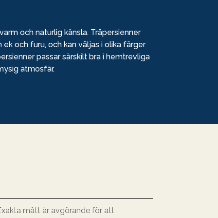
 varm och naturlig känsla. Träpersienner
om ek och furu, och kan väljas i olika färger
rsienner passar särskilt bra i hemtrevliga
 mysig atmosfär.
 Exakta mått är avgörande för att