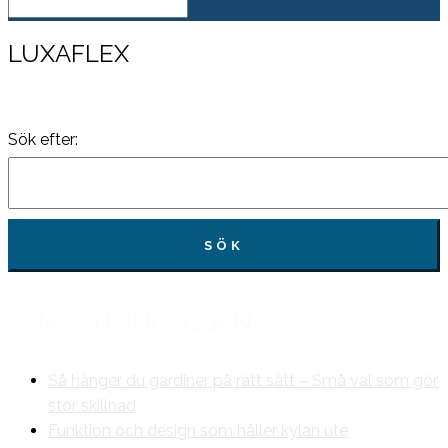
LUXAFLEX
Sök efter:
SENASTE INLÄGGEN
Så hänger du gardiner på rätt sätt – Små val som gör
stor skillnad
Funktion och design som håller kylan ute