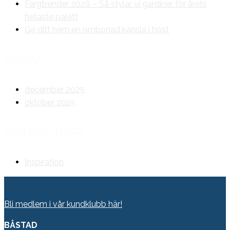
Färgtrender 2026 – Så stylar vi gardiner för årets
hetaste palett
Ge ditt hem en ombonad känsla i höst
ARKIV
december 2025
oktober 2025
KATEGORIER
Inspiration
Bli medlem i vår kundklubb här!
BÅSTAD