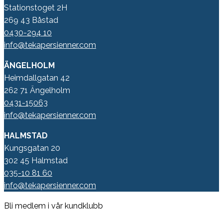
Stationstoget 2H
269 43 Båstad
0430-294 10
info@tekapersienner.com
ÄNGELHOLM
Heimdallgatan 42
262 71 Ängelholm
0431-15063
info@tekapersienner.com
HALMSTAD
Kungsgatan 20
302 45 Halmstad
035-10 81 60
info@tekapersienner.com
Bli medlem i vår kundklubb