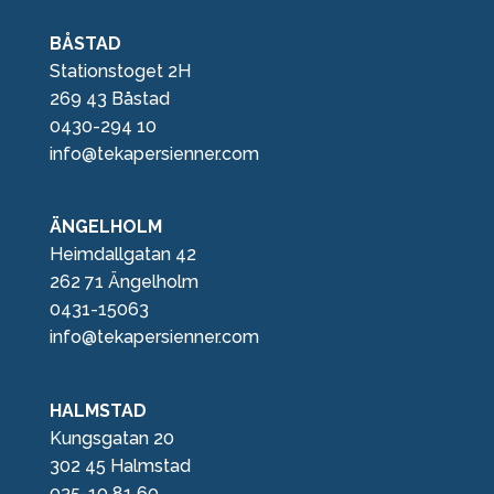
BÅSTAD
Stationstoget 2H
269 43 Båstad
0430-294 10
info@tekapersienner.com
ÄNGELHOLM
Heimdallgatan 42
262 71 Ängelholm
0431-15063
info@tekapersienner.com
HALMSTAD
Kungsgatan 20
302 45 Halmstad
035-10 81 60