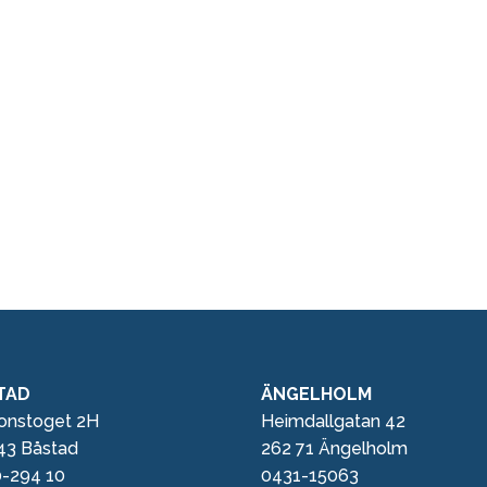
TAD
ÄNGELHOLM
ionstoget 2H
Heimdallgatan 42
43 Båstad
262 71 Ängelholm
-294 10
0431-15063