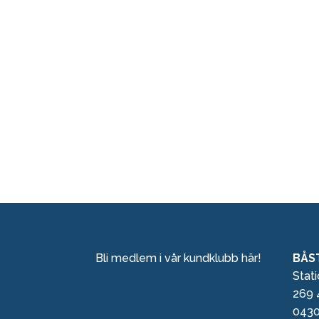
Bli medlem i vår kundklubb här!
BÅS
Stat
269 
0430