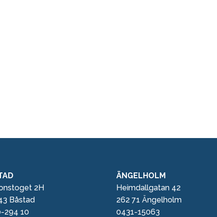
TAD
ÄNGELHOLM
ionstoget 2H
Heimdallgatan 42
43 Båstad
262 71 Ängelholm
-294 10
0431-15063