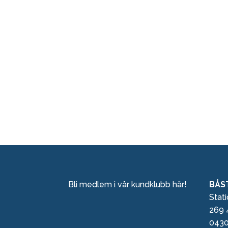
Bli medlem i vår kundklubb här!
BÅS
Stat
269 
0430