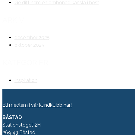
Ge ditt hem en ombonad känsla i höst
ARKIV
december 2025
oktober 2025
KATEGORIER
Inspiration
Bli medlem i vår kundklubb här!
BÅSTAD
Stationstoget 2H
269 43 Båstad