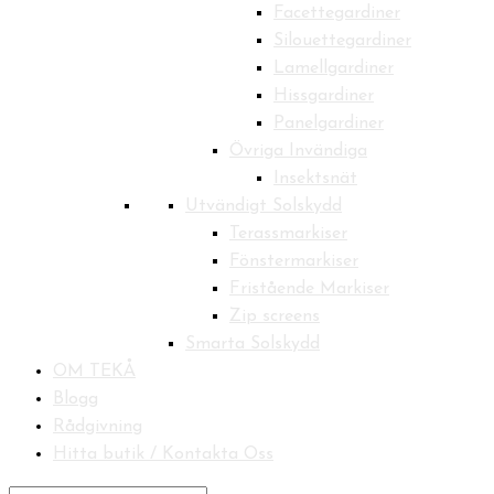
Facettegardiner
Silouettegardiner
Lamellgardiner
Hissgardiner
Panelgardiner
Övriga Invändiga
Insektsnät
Utvändigt Solskydd
Terassmarkiser
Fönstermarkiser
Fristående Markiser
Zip screens
Smarta Solskydd
OM TEKÅ
Blogg
Rådgivning
Hitta butik / Kontakta Oss