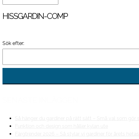
HISSGARDIN-COMP
Sök efter:
SENASTE INLÄGGEN
Så hänger du gardiner på rätt sätt – Små val som gör s
Funktion och design som håller kylan ute
Färgtrender 2026 – Så stylar vi gardiner för årets hetas