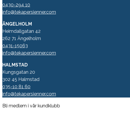
0430-294 10
info@tekapersienner.com
ÄNGELHOLM
Heimdallgatan 42
262 71 Ängelholm
0431-15063
info@tekapersienner.com
HALMSTAD
Kungsgatan 20
302 45 Halmstad
035-10 81 60
info@tekapersienner.com
Bli medlem i vår kundklubb