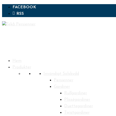
FACEBOOK
RSS
Hem
Produkter
Invändigt Solskydd
Persienner
Gardiner
Rullgardiner
Plisségardiner
Duettegardiner
Twistgardiner