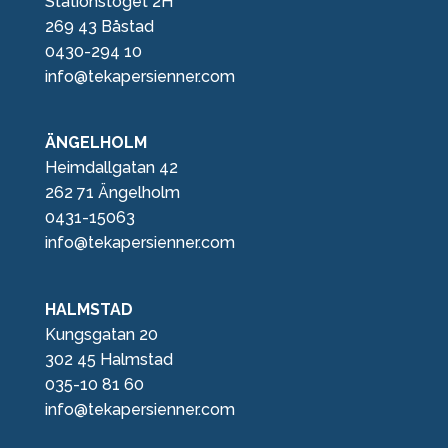
Stationstoget 2H
269 43 Båstad
0430-294 10
info@tekapersienner.com
ÄNGELHOLM
Heimdallgatan 42
262 71 Ängelholm
0431-15063
info@tekapersienner.com
HALMSTAD
Kungsgatan 20
302 45 Halmstad
035-10 81 60
info@tekapersienner.com