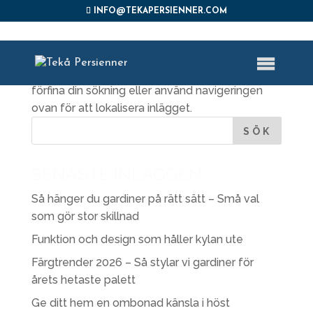
INFO@TEKAPERSIENNER.COM
INGA RESULTAT HITTADES
Sidan du begärde kunde inte hittas. Försök
förfina din sökning eller använd navigeringen
ovan för att lokalisera inlägget.
SENASTE INLÄGGEN
Så hänger du gardiner på rätt sätt – Små val
som gör stor skillnad
Funktion och design som håller kylan ute
Färgtrender 2026 – Så stylar vi gardiner för
årets hetaste palett
Ge ditt hem en ombonad känsla i höst